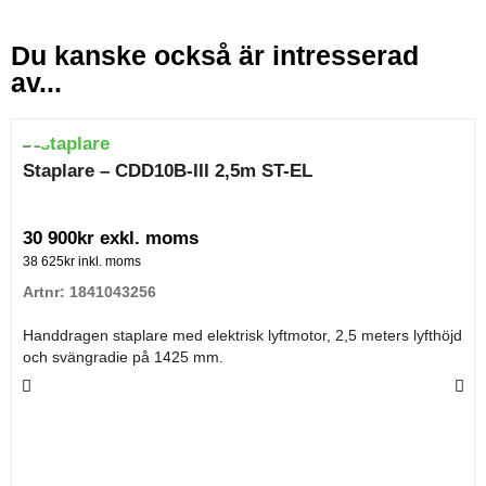
Du kanske också är intresserad
av...
Staplare – CDD10B-III 2,5m ST-EL
30 900
kr
exkl. moms
38 625
kr
inkl. moms
Artnr: 1841043256
Handdragen staplare med elektrisk lyftmotor, 2,5 meters lyfthöjd
och svängradie på 1425 mm.
Den har en lyfthastighet på 80 mm/sek lastad
Sänkhastighet på 150 mm/sek (lastad) och 120 mm/sek
(olastad).
Levereras med kraftigt batteri, inbyggd laddare och
batteriindikator – perfekt för ergonomisk pallhantering vid