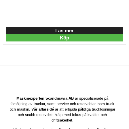
frekventa lyft.
Vi erbjuder även
hyra och
leasing
, kontakta våra säljare för
mer information.
Läs mer
Köp
Maskinexperten Scandinavia AB
är specialiserade på
försäljning av truckar, samt service och reservdelar inom truck
och maskin.
Vår affärsidé
är att erbjuda pålitliga trucklösningar
och snabb reservdels hjälp med fokus på kvalitet och
driftsäkerhet.