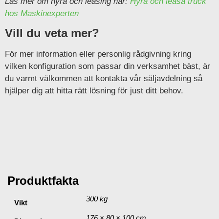
Läs mer om hyra och leasing här:
Hyra och leasa truck
hos Maskinexperten
Vill du veta mer?
För mer information eller personlig rådgivning kring
vilken konfiguration som passar din verksamhet bäst, är
du varmt välkommen att kontakta vår säljavdelning så
hjälper dig att hitta rätt lösning för just ditt behov.
Ytterligare information
Produktfakta
300 kg
Vikt
176 × 80 × 100 cm