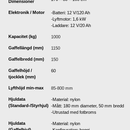
Dimensioner
Elektronik / Motor
-Batteri: 12 V/120 Ah
-Lyftmotor: 1,6 kW
-Laddare: 12 V/20 Ah
Kapacitet (kg)
1000
Gaffellängd (mm)
1150
Gaffelbredd (mm)
150
Gaffelhöjd /
60
tjocklek (mm)
Lyfthöjd min-max
85-800 mm
Hjuldata
-Material: nylon
(Standard-/Styrhjul)
-Mått: 180 mm diameter, 50 mm bredd
-Utrustad med fotbroms
Hjuldata
-Material: nylon
(Gaffelhjul)
-Konfiguration: boggi