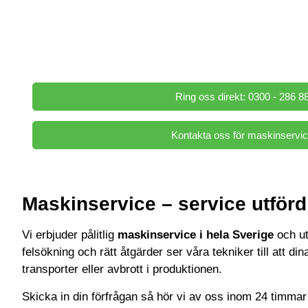
dagliga verksamhet. Våra erfarna servicetekniker ut
och reparation direkt på plats hos kund, vilket min
bidrar till en trygg, effektiv och hållbar produktion.
Ring oss direkt: 0300 - 286 8
Kontakta oss för maskinservi
Maskinservice – service utförd
Vi erbjuder pålitlig
maskinservice i hela Sverige
och ut
felsökning och rätt åtgärder ser våra tekniker till att di
transporter eller avbrott i produktionen.
Skicka in din förfrågan så hör vi av oss inom 24 timmar 