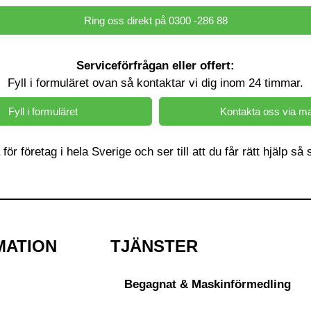
Ring oss direkt på 0300 -286 88
Serviceförfrågan eller offert:
Fyll i formuläret ovan så kontaktar vi dig inom 24 timmar.
Fyll i formuläret
Kontakta oss via ma
a för företag i hela Sverige och ser till att du får rätt hjälp s
MATION
TJÄNSTER
Begagnat & Maskinförmedling