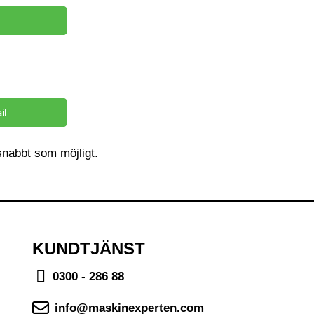
il
å snabbt som möjligt.
KUNDTJÄNST
0300 - 286 88
info@maskinexperten.com