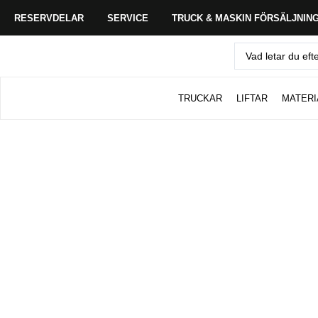
RESERVDELAR
SERVICE
TRUCK & MASKIN FÖRSÄLJNIN
TRUCKAR
LIFTAR
MATERI
Maskinservice hos Tr
Maskinexperten
Professionell Maskinservice
Effektiv & Driftsäker Service
Maskinexperten erbjuder professionell mobil maskin
företag som är beroende av driftsäkra och välfung