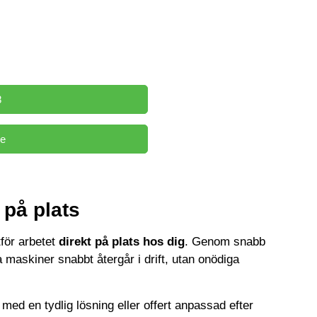
för service, felsökning
imerar driftstopp och
8
ce
 på plats
för arbetet
direkt på plats hos dig
. Genom snabb
na maskiner snabbt återgår i drift, utan onödiga
med en tydlig lösning eller offert anpassad efter