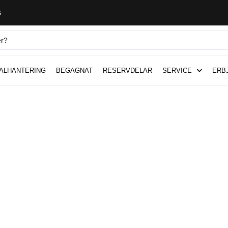
G
ALHANTERING
BEGAGNAT
RESERVDELAR
SERVICE
ERB
uck- och
 – Trygg,
 i Sverige
service i hela Sverige för
erande maskiner i sin