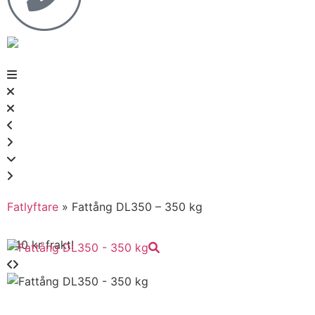
Fatlyftare
»
Fattång DL350 – 350 kg
240 kr frakt!