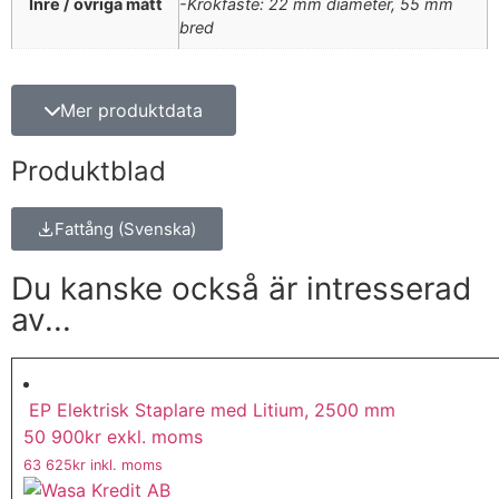
Inre / övriga mått
-Krokfäste: 22 mm diameter, 55 mm
bred
Mer produktdata
Produktblad
Fattång (Svenska)
Du kanske också är intresserad
av...
EP Elektrisk Staplare med Litium, 2500 mm
50 900
kr
exkl. moms
63 625
kr
inkl. moms