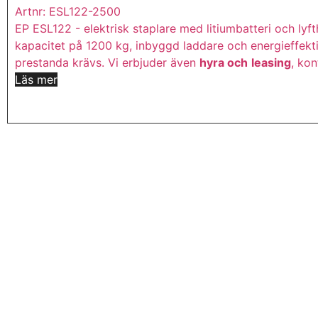
Artnr: ESL122-2500
EP ESL122 - elektrisk staplare med litiumbatteri och l
kapacitet på 1200 kg, inbyggd laddare och energieffektiv
prestanda krävs.
Vi erbjuder även
hyra och
leasing
, kon
Läs mer
Köp