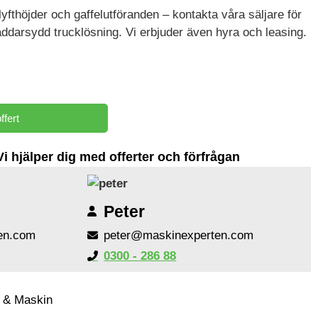
a lyfthöjder och gaffelutföranden – kontakta våra säljare för
kräddarsydd trucklösning. Vi erbjuder även hyra och leasing.
ffert
Vi hjälper dig med offerter och förfrågan
Peter
en.com
peter@maskinexperten.com
0300 - 286 88
k & Maskin