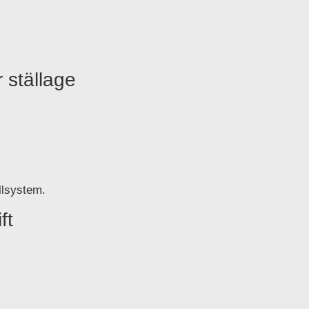
 ställage
llsystem.
ft