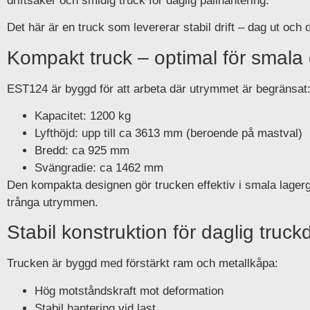
driftsäker och smidig truck för daglig pallhantering.
Det här är en truck som levererar stabil drift – dag ut och d
Kompakt truck – optimal för smala
EST124 är byggd för att arbeta där utrymmet är begränsat
Kapacitet: 1200 kg
Lyfthöjd: upp till ca 3613 mm (beroende på mastval)
Bredd: ca 925 mm
Svängradie: ca 1462 mm
Den kompakta designen gör trucken effektiv i smala lagerg
trånga utrymmen.
Stabil konstruktion för daglig truckd
Trucken är byggd med förstärkt ram och metallkåpa:
Hög motståndskraft mot deformation
Stabil hantering vid last