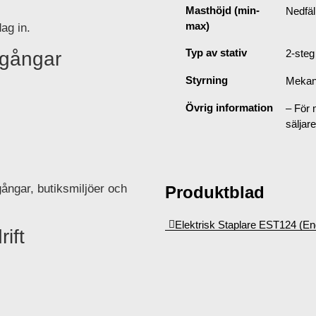
Masthöjd (min-
Nedfäl
max)
ag in.
Typ av stativ
2-steg
 gångar
Styrning
Mekani
:
Övrig information
– För 
säljare
ångar, butiksmiljöer och
Produktblad
Elektrisk Staplare EST124 (En
rift