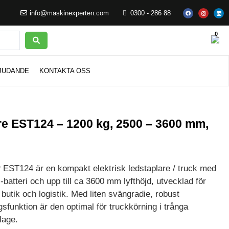
info@maskinexperten.com
0300 - 286 88
0
JUDANDE
KONTAKTA OSS
are EST124 – 1200 kg, 2500 – 3600 mm,
 EST124 är en kompakt elektrisk ledstaplare / truck med
atteri och upp till ca 3600 mm lyfthöjd, utvecklad för
, butik och logistik. Med liten svängradie, robust
sfunktion är den optimal för truckkörning i trånga
lage.