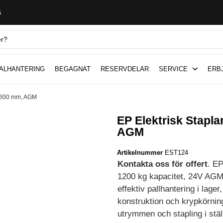
G
ALHANTERING
BEGAGNAT
RESERVDELAR
SERVICE
ERB
 3600 mm, AGM
EP Elektrisk Stapl
AGM
Artikelnummer
EST124
Kontakta oss för offert
. EP
1200 kg kapacitet, 24V AGM-b
effektiv pallhantering i lager
konstruktion och krypkörning
utrymmen och stapling i stäl