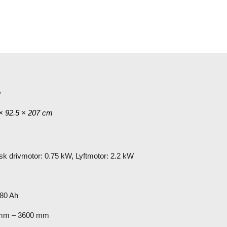
formation
g
× 92.5 × 207 cm
isk drivmotor: 0.75 kW
,
Lyftmotor: 2.2 kW
 80 Ah
mm – 3600 mm