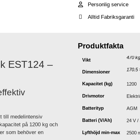
Personlig service
Alltid Fabriksgaranti
Ytterligare in
Produktfakta
470 k
Vikt
uck EST124 –
170.5 
Dimensioner
Kapacitet (kg)
1200
ffektiv
Drivmotor
Elektr
Batterityp
AGM
 till medelintensiv
Batteri (V/Ah)
24 V /
n kapacitet på 1200 kg och
eter som behöver en
Lyfthöjd min-max
2500 