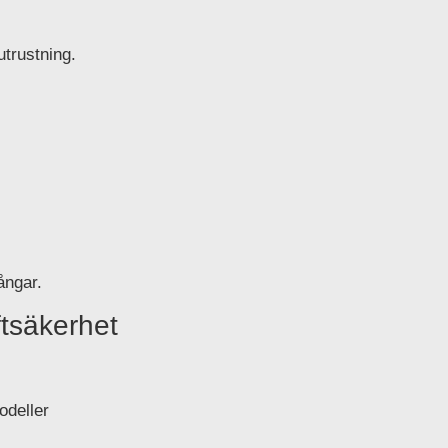
utrustning.
ångar.
tsäkerhet
odeller