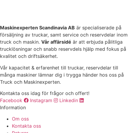
Vi erbjuder även
hyra och
leasing
, kontakta våra säljare för
mer information.
Maskinexperten Scandinavia AB
är specialiserade på
försäljning av truckar, samt service och reservdelar inom
truck och maskin.
Vår affärsidé
är att erbjuda pålitliga
trucklösningar och snabb reservdels hjälp med fokus på
kvalitet och driftsäkerhet.
Vår kapacitet & erfarenhet till truckar, reservdelar till
många maskiner lämnar dig i trygga händer hos oss på
Truck och Maskinexperten.
Kontakta oss idag för frågor och offert!
Facebook
Instagram
Linkedin
Information
Om oss
Kontakta oss