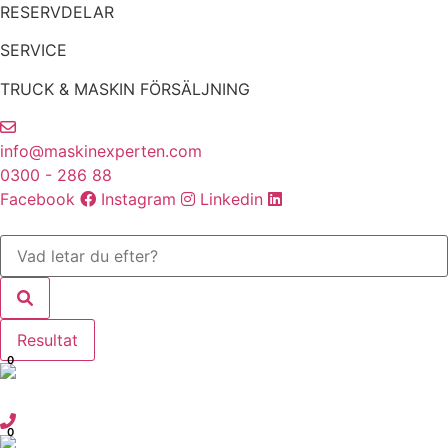
Hoppa
RESERVDELAR
till
SERVICE
innehåll
TRUCK & MASKIN FÖRSÄLJNING
info@maskinexperten.com
0300 - 286 88
Facebook
Instagram
Linkedin
Search
...
Resultat
0
0