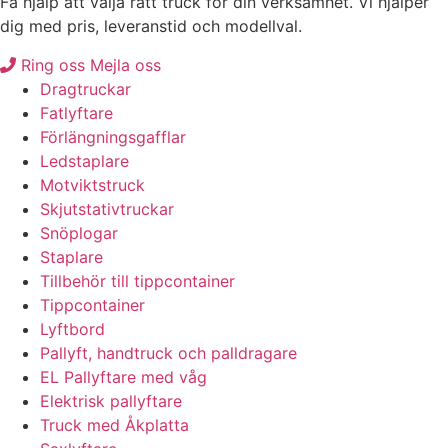
Få hjälp att välja rätt truck för din verksamhet. Vi hjälper
dig med pris, leveranstid och modellval.
Ring oss
Mejla oss
Dragtruckar
Fatlyftare
Förlängningsgafflar
Ledstaplare
Motviktstruck
Skjutstativtruckar
Snöplogar
Staplare
Tillbehör till tippcontainer
Tippcontainer
Lyftbord
Pallyft, handtruck och palldragare
EL Pallyftare med våg
Elektrisk pallyftare
Truck med Åkplatta