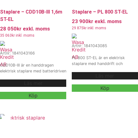
Staplare – CDD10B-III 1,6m
Staplare – PL 800 ST-EL
ST-EL
23 900
kr
exkl. moms
28 050
kr
exkl. moms
29 875
kr
inkl. moms
35 063
kr
inkl. moms
Artnr: 1841043085
Artnr: 1841043166
PL 800 ST-EL är en elektrisk
staplare med handdrift och
CDD10B-III är en handdragen
batteridriven lyftmotor, och har en
elektrisk staplare med batteridriven
Läs mer
lyfthastighet på 80 mm/sek lastad,
lyftmotor och lyfthöjd upp till 1,6
130 mm/sek olastad, 1000 KG
Läs mer
meter.
kapacitet Ett ergonomiskt och
Köp
effektivt hjälpmedel vid frekventa
Lyfthastighet på 80 mm/sek under
Köp
lyft, stapling och godshantering.
last, sänkhastighet på 150 mm/sek
(lastad)
Vi erbjuder även
Svängradie på 1425 mm samt
hyra och
kraftigt batteri med inbyggd
leasing
, kontakta våra säljare för
laddare är den ett effektivt och
mer information.
ergonomiskt lyfthjälpmedel för
frekventa lyft, stapling och