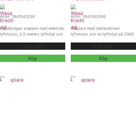
Artnr: 1841043256
Artnr: 1841043356
Handdragen staplare med elektrisk
Staplare med batteridriven
lyftmotor, 2,5 meters lyfthöjd och
lyftmotor och en lyfthöjd på 3300
svängradie på 1425 mm.
mm. Utrustad med ett kraftfullt
Läs mer
Läs mer
Den har en lyfthastighet på 80
batteri, inbyggd laddare och
mm/sek lastad
batteriindikator.
Sänkhastighet på 150 mm/sek
Lyfthastighet 80 mm/sek (lastad)
Köp
Köp
(lastad) och 120 mm/sek (olastad).
Sänkhastighet 150 mm/sek
Levereras med kraftigt batteri,
(lastad) och 120 mm/sek (olastad)
inbyggd laddare och
Svängradie 1425 mm, perfekt för
batteriindikator – perfekt för
smidig pallhantering i höjdled och
ergonomisk pallhantering vid
trånga utrymmen.
frekventa lyft.
Vi erbjuder även
Vi erbjuder även
hyra och
hyra och
leasing
, kontakta våra säljare för
leasing
, kontakta våra säljare för
mer information.
mer information.