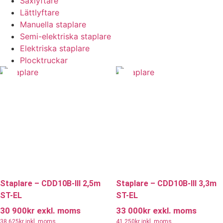
Saxlyftare
Lättlyftare
Manuella staplare
Semi-elektriska staplare
Elektriska staplare
Plocktruckar
Staplare – CDD10B-III 2,5m
Staplare – CDD10B-III 3,3m
ST-EL
ST-EL
30 900
kr
exkl. moms
33 000
kr
exkl. moms
38 625
kr
inkl. moms
41 250
kr
inkl. moms