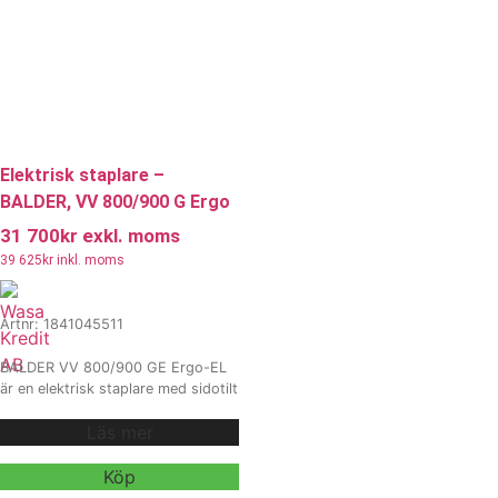
pallhantering.
Vi erbjuder även
hyra och
leasing
, kontakta våra säljare för
mer information.
Elektrisk staplare –
BALDER, VV 800/900 G Ergo
31 700
kr
exkl. moms
39 625
kr
inkl. moms
Artnr: 1841045511
BALDER VV 800/900 GE Ergo-EL
är en elektrisk staplare med sidotilt
och kompakt konstruktion
Läs mer
Idealisk för ergonomisk
pallhantering i trånga utrymmen
Utrustad med elektrisk lyft, 40° tilt
Köp
och 1500 mm vändradie