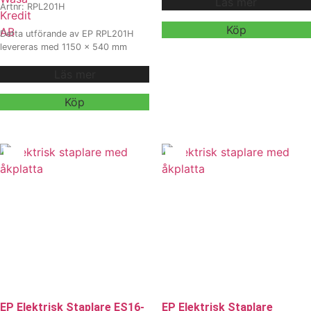
Läs mer
för verksamheter som söker en
Artnr: RPL201H
kostnadseffektiv staplare med hög
lyftkapacitet. Med robust
Köp
Detta utförande av EP RPL201H
konstruktion, flexibel åkplattform,
levereras med 1150 x 540 mm
kraftfull lyftmotor och pålitlig
gafflar, 24V 205Ah litiumbatteri
batteriteknik är den byggd för att
Läs mer
och extern 100A / 24V laddare för
leverera långvarig prestanda i
kraftfull och effektiv
krävande lager- och industrimiljöer.
materialhantering inom lager,
Köp
Vi erbjuder även
logistik och industri. Modellen är
hyra och
utrustad med dubbla lasthjul och
leasing
, kontakta våra säljare för
är anpassad för intensiv daglig
mer information.
drift och längre transportsträckor.
Kontakta oss för offert, leveranstid
och mer information. Vi erbjuder
även hyra och leasing.
EP Elektrisk Staplare ES16-
EP Elektrisk Staplare