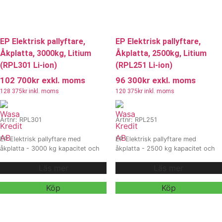
EP Elektrisk pallyftare,
EP Elektrisk pallyftare,
Åkplatta, 3000kg, Litium
Åkplatta, 2500kg, Litium
(RPL301 Li-ion)
(RPL251 Li-ion)
102 700
kr
exkl. moms
96 300
kr
exkl. moms
128 375
kr
inkl. moms
120 375
kr
inkl. moms
Artnr: RPL301
Artnr: RPL251
EP Elektrisk pallyftare med
EP Elektrisk pallyftare med
åkplatta - 3000 kg kapacitet och
åkplatta - 2500 kg kapacitet och
kraftfullt litiumbatteri. RPL301 Li-
modernt litiumbatteri. RPL251 Li-
Läs mer
Läs mer
ion är en högpresterande elektrisk
ion är en kraftfull och driftsäker
pallvagn byggd för tunga lyft,
elektrisk pallvagn med lång
intensiv drift och hög effektivitet.
driftstid och ergonomisk design.
Köp
Köp
Med stark konstruktion, lång
Maskinen kan anpassas med tillval
driftstid och möjlighet till
som gaffellängd, turning radius
anpassning med olika tillval, är den
och prestandaegenskaper, vilket