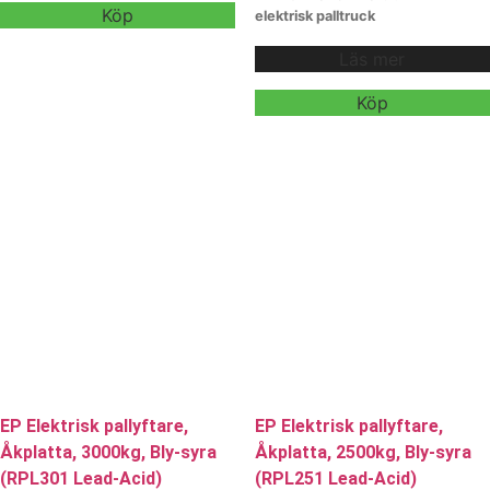
avancerat Li-ion-batterisystem
Köp
elektrisk palltruck
som säkerställer hög drifttid,
med 2 000 kg kapacitet, utvecklad
snabb laddning och minimalt
Läs mer
för långdistans och högintensiv
underhåll. Perfekt för lager och
drift. Med en topphastighet på 12
logistikcenter som kräver maximal
km/h och ett starkt 24V/205Ah
Köp
effektivitet, smidighet och
litiumbatteri erbjuder modellen lång
stabilitet.
Vi erbjuder även
körning och snabb
hyra och
möjlighetsladdning. Ergonomisk
leasing
, kontakta våra säljare för
design, automatisk
mer information.
hastighetsminskning i svängar och
upphängd plattform gör den
idealisk för stora lager, logistik och
distributionscenter. Perfekt för dig
som behöver en snabb, stabil och
effektiv åktruck.
Vi erbjuder även
hyra och
leasing
, kontakta våra säljare för
mer information.
EP Elektrisk pallyftare,
EP Elektrisk pallyftare,
Åkplatta, 3000kg, Bly-syra
Åkplatta, 2500kg, Bly-syra
(RPL301 Lead-Acid)
(RPL251 Lead-Acid)