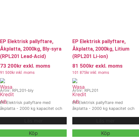
EP Elektrisk pallyftare,
EP Elektrisk pallyftare,
Åkplatta, 2000kg, Bly-syra
Åkplatta, 2000kg, Litium
(RPL201 Lead-Acid)
(RPL201 Li-ion)
73 200
kr
exkl. moms
81 500
kr
exkl. moms
91 500
kr
inkl. moms
101 875
kr
inkl. moms
Artnr: RPL201-bly
Artnr: RPL201
EP Elektrisk pallyftare med
EP Elektrisk pallyftare med
åkplatta - 2000 kg kapacitet och
åkplatta - 2000 kg kapacitet och
driftsäkert blybatteri. RPL201
modernt litiumbatteri. RPL201 Li-
Läs mer
Läs mer
Lead-acid är en robust elektrisk
ion är en smidig och driftsäker
pallvagn framtagen för pålitlig drift
elektrisk pallvagn med hög
vid tung hantering och längre
prestanda, lång driftstid och
Köp
Köp
arbetspass. Med slitstark
ergonomisk design. Med ett