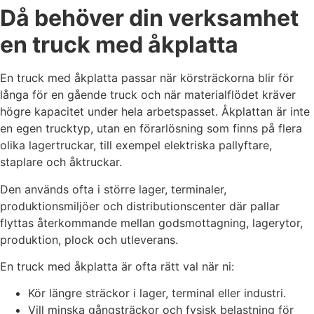
perfekt för industri, logistik och
gör den perfekt för intensiv lager-
Då behöver din verksamhet
terminaler.
Vi erbjuder även
och industriell drift.
Vi erbjuder
hyra och
även
en truck med åkplatta
leasing
, kontakta våra säljare för
hyra och
mer information.
leasing
, kontakta våra säljare för
mer information.
En truck med åkplatta passar när körsträckorna blir för
långa för en gående truck och när materialflödet kräver
högre kapacitet under hela arbetspasset. Åkplattan är inte
en egen trucktyp, utan en förarlösning som finns på flera
olika lagertruckar, till exempel elektriska pallyftare,
staplare och åktruckar.
Den används ofta i större lager, terminaler,
produktionsmiljöer och distributionscenter där pallar
flyttas återkommande mellan godsmottagning, lagerytor,
produktion, plock och utleverans.
En truck med åkplatta är ofta rätt val när ni:
Kör längre sträckor i lager, terminal eller industri.
Vill minska gångsträckor och fysisk belastning för