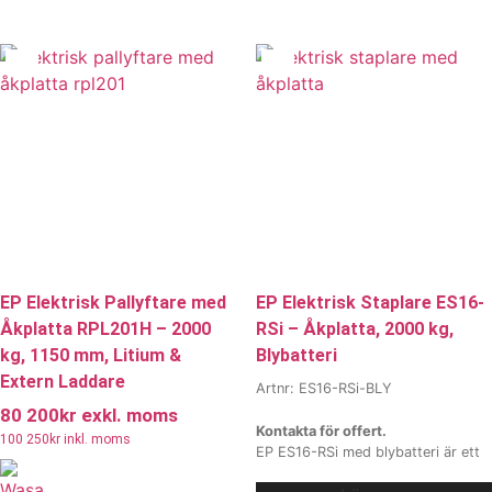
konstruktion, enkel service och
kraftfullt litiumbatteriet laddas
möjlighet till anpassning med olika
snabbt och klarar flera arbetspass
tillval är den ett utmärkt val för
utan problem - perfekt för intensiv
lager, industri och logistik.
Vi
lagerdrift, terminaler och butiker.
erbjuder även
Vi erbjuder även
hyra och
hyra och
leasing
, kontakta våra säljare för
leasing
, kontakta våra säljare för
mer information.
mer information.
EP Elektrisk Pallyftare med
EP Elektrisk Staplare ES16-
Åkplatta RPL201H – 2000
RSi – Åkplatta, 2000 kg,
kg, 1150 mm, Litium &
Blybatteri
Extern Laddare
Artnr: ES16-RSi-BLY
80 200
kr
exkl. moms
Kontakta för offert.
100 250
kr
inkl. moms
EP ES16-RSi med blybatteri är ett
driftsäkert, stabilt och kraftfullt val