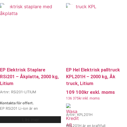
drifttid och minimalt underhåll. Ett
3900 mm lyfthöjd
perfekt val för lager och
, modern Li-ion-teknik och en
logistikcenter som söker effektiv,
förarvänlig design som ger hög
ergonomisk och flexibel
säkerhet och produktivitet. Perfekt
godshantering.
Vi erbjuder även
för företag som vill kombinera
hyra och
smidighet, styrka och lång driftstid
leasing
, kontakta våra säljare för
i en kompakt staplare.
Vi erbjuder
mer information.
även
hyra och
leasing
, kontakta våra säljare för
mer information.
EP Elektrisk Staplare
EP Hel Elektrisk palltruck
RSi201 – Åkplatta, 2000 kg,
KPL201H – 2000 kg, Åk
Litium
truck, Litium
109 100
kr
exkl. moms
Artnr: RSi201-LITIUM
136 375
kr
inkl. moms
Kontakta för offert.
EP RSi201 Li-ion är en
högpresterande dubbelpallstaplare
Artnr: KPL201H
Läs mer
designad för intensiv drift, med
2000 kg total kapacitet och ett
KPL201H är en kraftfull