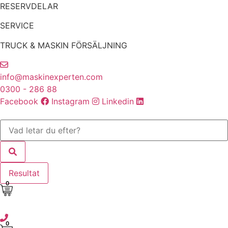
Hoppa
RESERVDELAR
till
SERVICE
innehåll
TRUCK & MASKIN FÖRSÄLJNING
info@maskinexperten.com
0300 - 286 88
Facebook
Instagram
Linkedin
Search
...
Resultat
0
0