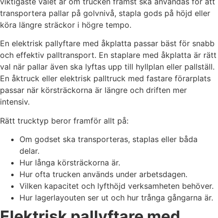
viktigaste valet är om trucken främst ska användas för att
transportera pallar på golvnivå, stapla gods på höjd eller
köra längre sträckor i högre tempo.
En elektrisk pallyftare med åkplatta passar bäst för snabb
och effektiv palltransport. En staplare med åkplatta är rätt
val när pallar även ska lyftas upp till hyllplan eller pallställ.
En åktruck eller elektrisk palltruck med fastare förarplats
passar när körsträckorna är längre och driften mer
intensiv.
Rätt trucktyp beror framför allt på:
Om godset ska transporteras, staplas eller båda
delar.
Hur långa körsträckorna är.
Hur ofta trucken används under arbetsdagen.
Vilken kapacitet och lyfthöjd verksamheten behöver.
Hur lagerlayouten ser ut och hur trånga gångarna är.
Elektrisk pallyftare med