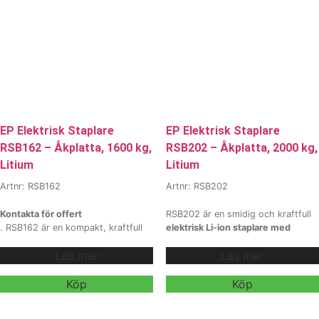
hyra och
hyra och
leasing
, kontakta våra säljare för
leasing
, kontakta våra säljare för
mer information.
mer information.
EP Elektrisk Staplare
EP Elektrisk Staplare
RSB162 – Åkplatta, 1600 kg,
RSB202 – Åkplatta, 2000 kg,
Litium
Litium
Artnr: RSB162
Artnr: RSB202
Kontakta för offert
RSB202 är en smidig och kraftfull
. RSB162 är en kompakt, kraftfull
elektrisk Li-ion staplare med
och litiumdriven elektrisk staplare
fällbar förarplattform
Läs mer
Läs mer
med fällbar åkplattform och 1600
, utvecklad för effektiv stapling
kg kapacitet. Den är optimerad för
och transport i medelstora lager
smala gångar, erbjuder hög
och logistikmiljöer. Den har
Köp
Köp
körkomfort och är utrustad med
2000 kg kapacitet
modern Li-ion-teknik för maximal
, upp till