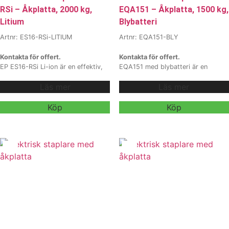
RSi – Åkplatta, 2000 kg,
EQA151 – Åkplatta, 1500 kg,
Litium
Blybatteri
Artnr: ES16-RSi-LITIUM
Artnr: EQA151-BLY
Kontakta för offert.
Kontakta för offert.
EP ES16-RSi Li-ion är en effektiv,
EQA151 med blybatteri är en
stabil och högpresterande
kompakt, robust och prisvärd
Läs mer
Läs mer
elektrisk staplare för intensiva
elektrisk staplare för verksamheter
lager- och logistikmiljöer. Med
som behöver en pålitlig maskin i
2000 kg kapacitet, flexibel
smala gångar och vid
Köp
Köp
åkplattform, kraftfull lyftmotor och
precisionshantering. Med stabil
modern litiumteknik får
mast, ergonomisk plattform och
verksamheter en driftsäker
ett driftsäkert 48V blybatteri är
staplare med minimal
den ett utmärkt val för lager och
stilleståndstid och maximal
logistikytor där enkelhet,
produktivitet.
Vi erbjuder även
tillgänglighet och ekonomi är i
hyra och
fokus.
Vi erbjuder även
leasing
, kontakta våra säljare för
hyra och
mer information.
leasing
, kontakta våra säljare för
mer information.