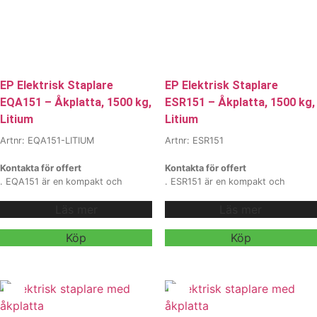
mer information.
EP Elektrisk Staplare
EP Elektrisk Staplare
EQA151 – Åkplatta, 1500 kg,
ESR151 – Åkplatta, 1500 kg,
Litium
Litium
Artnr: EQA151-LITIUM
Artnr: ESR151
Kontakta för offert
Kontakta för offert
. EQA151 är en kompakt och
. ESR151 är en kompakt och
kraftfull elektrisk staplare med
flexibel elektrisk staplare med 1500
Läs mer
Läs mer
1500 kg kapacitet och 48V batteri,
kg kapacitet, perfekt för
perfekt för trånga lager och tät
medeltunga hanteringsmoment i
lagring. Med kombinerat
lager och industri. Med integrerad
Köp
Köp
stå-/gåläge, robust
laddare, fällbar åkplattform, hög
mastkonstruktion och valbar
säkerhet och smidig manövrering i
litiumteknik erbjuder modellen hög
trånga gångar är den utvecklad för
precision, stabilitet och effektivitet
företag som vill ha en driftsäker
i daglig materialhantering.
Vi
och ergonomisk staplingslösning.
erbjuder även
Vi erbjuder även