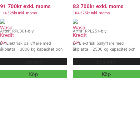
91 700
kr
exkl. moms
83 700
kr
exkl. moms
114 625
kr
inkl. moms
104 625
kr
inkl. moms
Artnr: RPL301-bly
Artnr: RPL251-bly
EP Elektrisk pallyftare med
EP Elektrisk pallyftare med
åkplatta - 3000 kg kapacitet och
åkplatta - 2500 kg kapacitet och
driftsäkert blybatteri. RPL301
driftsäkert blybatteri. RPL251
Läs mer
Läs mer
Lead-acid är en kraftfull och stabil
Lead-acid är en robust och
elektrisk palltruck, byggd för tunga
kraftfull elektrisk palltruck
laster och professionell användning
utvecklad för att hantera tyngre
Köp
Köp
i lager, industri och logistik. Med
laster i krävande miljöer. Med sin
robust konstruktion, pålitlig
slitstarka konstruktion, pålitliga
batteriteknik och möjlighet till
blybatteriteknik och möjlighet till
anpassning via tillval blir den en
anpassning genom olika tillval
flexibel och långsiktig lösning.
Vi
erbjuder den både hållbarhet och
erbjuder även
flexibilitet.
Vi erbjuder även
hyra och
hyra och
leasing
, kontakta våra säljare för
leasing
, kontakta våra säljare för
mer information.
mer information.