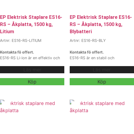
EP Elektrisk Staplare ES16-
EP Elektrisk Staplare ES16-
RS – Åkplatta, 1500 kg,
RS – Åkplatta, 1500 kg,
Litium
Blybatteri
Artnr: ES16-RS-LITIUM
Artnr: ES16-RS-BLY
Kontakta fö offert.
Kontakta fö offert.
ES16-RS Li-ion är en effektiv och
ES16-RS är en stabil och
robust elektrisk staplare med 1600
mångsidig elektrisk staplare med
Läs mer
Läs mer
kg kapacitet och Li-ion-teknik som
1600 kg kapacitet och lyfthöjd upp
ger snabb laddning, hög
till 5,5 meter. Med stark mast,
driftsäkerhet och låga
ergonomisk körplattform,
Köp
Köp
underhållskrav. Med en lyfthöjd
avancerade säkerhetssystem och
upp till 5500 mm och ergonomisk
flexibla batterilösningar är
körplattform är modellen en
modellen ett utmärkt val för lager
idealisk lösning för moderna lager
och logistik som kräver pålitlig och
och logistikflöden som kräver både
effektiv materialhantering.
Vi
flexibilitet och prestanda.
Vi
erbjuder
erbjuder även
hyra och
hyra och
leasing
, kontakta våra säljare för
leasing
, kontakta våra säljare för
mer information.