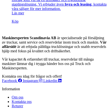
staplingslösning.
Vi erbjuder även
hyra och
leasing
, kontakta
våra säljare för mer information.
Läs mer
Köp
Maskinexperten Scandinavia AB
är specialiserade på försäljning
av truckar, samt service och reservdelar inom truck och maskin.
Vår
affärsidé
är att erbjuda pålitliga trucklösningar och snabb reservdels
hjälp med fokus på kvalitet och driftsäkerhet.
Vår kapacitet & erfarenhet till truckar, reservdelar till många
maskiner lämnar dig i trygga händer hos oss på Truck och
Maskinexperten.
Kontakta oss idag för frågor och offert!
Facebook
Instagram
Linkedin
Information
Om oss
Kontakta oss
Returer