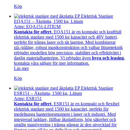
Köp
EP Elektrisk Staplare
EQA151 – Åkplatta, 1500 kg, Litium
Artnr: EQA151-LITIUM
Kontakta för offert
. EQA151 är en kompakt och kraftfull
elektrisk staplare med 1500 kg kapacitet och 48V batteri,
perfekt för trånga lager och tät lagring. Med kombinerat
stå-/gåläge, robust mastkonstruktion och valbar litiumteknik
erbjuder modellen hög precision, stabilitet och effektivitet i
daglig materialhantering.
Vi erbjuder även
hyra och
leasing
,
kontakta våra säljare för mer information.
Läs mer
Köp
EP Elektrisk Staplare
ESR151 – Åkplatta, 1500 kg, Litium
Artnr: ESR151
Kontakta för offert
. ESR151 är en kompakt och flexibel
elektrisk staplare med 1500 kg kapacitet, perfekt för
medeltunga hanteringsmoment i lager och industri. Med
integrerad laddare, fällbar åkplattform, hög säkerhet och
smidig manövrering i trånga gångar är den utvecklad för
företag som vill ha en driftsäker och ergonomisk