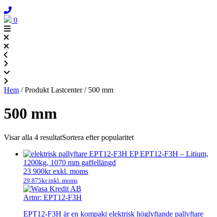
0
Hem
/ Produkt Lastcenter / 500 mm
500 mm
Visar alla 4 resultat
Sortera efter popularitet
EP EPT12-F3H – Litium,
1200kg, 1070 mm gaffellängd
23 900
kr
exkl. moms
29 875
kr
inkl. moms
Artnr: EPT12-F3H
EPT12-F3H är en kompakt elektrisk höglyftande pallyftare