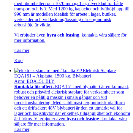
med litiumbatteri och 1070 mm gafflar, utvecklad för både
transport och lyft. Med 1200 kg kapacitet och lyfthöjd upp till
990 mm är modellen idealisk för arbete i lager, butiker,
verkstäder och vid lastning/lossning där ergonomisk
arbetshöjd är viktig.
Vi erbjuder även
hyra och leasing
, kontakta våra säljare för
mer information.
Läs mer
Köp
EP Elektrisk Staplare
EQA151 – Åkplatta, 1500 kg, Blybatteri
Artnr: EQA151-BLY
Kontakta för offert.
EQA151 med blybatteri är en kompakt,
robust och prisvärd elektrisk staplare för verksamheter som
behöver en pålitlig maskin i smala gångar och vid
precisionshantering. Med stabil mast, ergonomisk plattform
och ett driftsäkert 48V blybatteri är den ett utmärkt val för
lager och logistikytor där enkelhet, tillgänglighet och ekonomi
är i fokus.
Vi erbjuder även
hyra och
leasing
, kontakta våra
säljare för mer information.
Läs mer