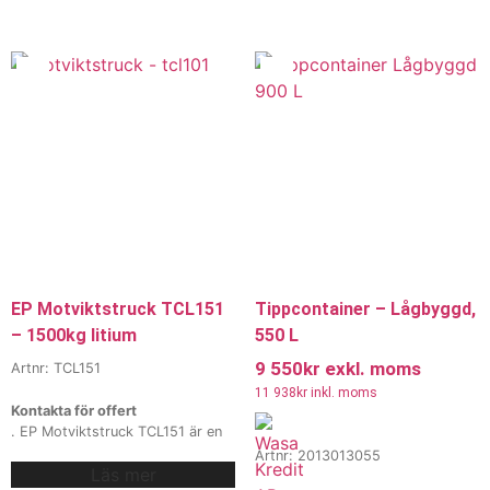
återtillverkat IC-chassi med ett
snabb laddning, låg driftkostnad
modernt 80V litiumjonbatteri för
och hög prestanda. Med robust
snabb laddning, låg driftkostnad
konstruktion, pneumatiska däck
och hög prestanda. Med robust
och flexibla mastalternativ är
konstruktion, pneumatiska däck
EFXZ301-E perfekt för både
och flexibla mastalternativ är
lager, logistik och industriella
EFXZ301-E perfekt för både
miljöer.
Vi erbjuder även
lager, logistik och industriella
hyra och
miljöer.
Vi erbjuder även
leasing
, kontakta våra säljare för
hyra och
mer information.
leasing
, kontakta våra säljare för
mer information.
EP Motviktstruck TCL151
Tippcontainer – Lågbyggd,
– 1500kg litium
550 L
9 550
kr
exkl. moms
Artnr: TCL151
11 938
kr
inkl. moms
Kontakta för offert
. EP Motviktstruck TCL151 är en
kompakt och kraftfull
Artnr: 2013013055
Läs mer
motviktstruck med en