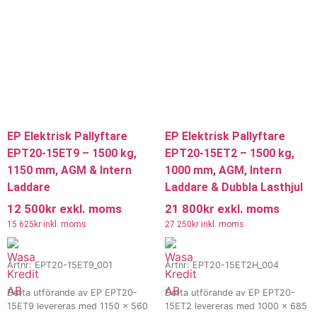
leveranstid och mer information.
Kontakta oss för offert,
Vi erbjuder även hyra och
leveranstid och mer information.
leasing.
Vi erbjuder även hyra och
leasing.
EP Elektrisk Pallyftare
EP Elektrisk Pallyftare
EPT20-15ET9 – 1500 kg,
EPT20-15ET2 – 1500 kg,
1150 mm, AGM & Intern
1000 mm, AGM, Intern
Laddare
Laddare & Dubbla Lasthjul
12 500
kr
exkl. moms
21 800
kr
exkl. moms
15 625
kr
inkl. moms
27 250
kr
inkl. moms
Artnr: EPT20-15ET9_001
Artnr: EPT20-15ET2H_004
Detta utförande av EP EPT20-
Detta utförande av EP EPT20-
15ET9 levereras med 1150 x 560
15ET2 levereras med 1000 x 685