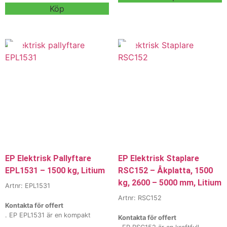
pallhantering i lager, butik och
utvecklad för smidig
Köp
logistik. Med låg vikt, liten
pallhantering i lager, butik och
svängradie och hög
transport. Med liten svängradie,
manövrerbarhet är den optimal
robust konstruktion och enkel
för truckkörning i trånga
manövrering är den optimal för
utrymmen, baklager och
truckkörning i trånga utrymmen,
distributionsmiljöer.
lastbilar och lagergångar.
Finns med flera tillval,
Finns med flera tillval,
batterialternativ och
gaffelutföranden och
gaffelutföranden – kontakta våra
hjulalternativ – kontakta våra
säljare för offert, förfrågan eller
säljare för offert, förfrågan eller
en skräddarsydd trucklösning. Vi
en skräddarsydd trucklösning. Vi
erbjuder även hyra och leasing.
erbjuder även hyra och leasing.
EP Elektrisk Pallyftare
EP Elektrisk Staplare
EPL1531 – 1500 kg, Litium
RSC152 – Åkplatta, 1500
kg, 2600 – 5000 mm, Litium
Artnr: EPL1531
Artnr: RSC152
Kontakta för offert
. EP EPL1531 är en kompakt
Kontakta för offert
elektrisk pallyftare / truck med