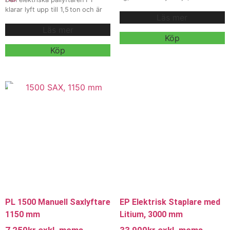
Litiumbatteri. EP DS3 är en
klarar lyft upp till 1,5 ton och är
Läs mer
kraftfull och kompakt elektrisk
utrustad med inbyggd laddare
staplare med 1500 kg kapacitet
Läs mer
och ett underhållsfritt 24/65 Ah
och 3900 mm lyfthöjd.
Köp
AGM-batteri. Med sitt slitstarka
Uppgraderad med snabbladdat
chassi, nyutvecklade handtag
Köp
litiumbatteri för längre drift och
med sköldpaddsfunktion och
kortare laddcykler, perfekt för
mekanisk fjäderstruktur är F1
lager och industriella miljöer.
Vi
smidig, prisvärd och
erbjuder även
pålitlig, perfekt för industriella
hyra och
miljöer, lager och
leasing
, kontakta våra säljare för
byggarbetsplatser.
Vi erbjuder
mer information.
även
hyra och
leasing
, kontakta våra säljare för
mer information.
PL 1500 Manuell Saxlyftare
EP Elektrisk Staplare med
1150 mm
Litium, 3000 mm
7 250
kr
exkl. moms
33 900
kr
exkl. moms