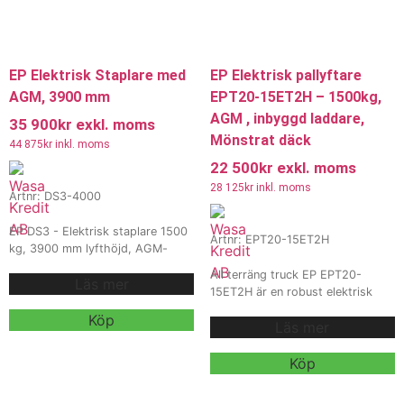
EP Elektrisk Staplare med
EP Elektrisk pallyftare
AGM, 3900 mm
EPT20-15ET2H – 1500kg,
AGM , inbyggd laddare,
35 900
kr
exkl. moms
Mönstrat däck
44 875
kr
inkl. moms
22 500
kr
exkl. moms
28 125
kr
inkl. moms
Artnr: DS3-4000
EP DS3 - Elektrisk staplare 1500
Artnr: EPT20-15ET2H
kg, 3900 mm lyfthöjd, AGM-
batteri. EP DS3 är en kraftfull och
All terräng truck EP EPT20-
Läs mer
smidig elektrisk staplare med
15ET2H är en robust elektrisk
kapacitet på 1500 kg och
pallyftare med en kapacitet på
lyfthöjd upp till 3900 mm.
Köp
Läs mer
1500 kg, utrustad med ett
Kompakt, ergonomisk och robust
24V/65Ah AGM-batteri och en
konstruktion gör den idealisk för
inbyggd 24V/10A laddare. Den
Köp
höga hyllor i lager, butik och
har en hög markfrigång och
industri.
Vi erbjuder även
gummidäck, vilket gör den
hyra och