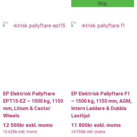
mm gafflar, 570 mm gaffelbredd
Modellen är utrustad med 1150
Köp
och färgutförande RAL6037
mm gafflar och 570 mm
(Pure Green) för smidig och
gaffelbredd för smidig och
driftsäker daglig användning.
driftsäker daglig användning.
Kontakta oss för offert,
Kontakta oss för offert,
leveranstid och mer information.
leveranstid och mer information.
Vi erbjuder även hyra och
Vi erbjuder även hyra och
leasing.
leasing.
EP Elektrisk Pallyftare
EP Elektrisk Pallyftare F1
EPT15-EZ – 1500 kg, 1150
– 1500 kg, 1150 mm, AGM,
mm, Litium & Castor
Intern Laddare & Dubbla
Wheels
Lasthjul
12 500
kr
exkl. moms
11 800
kr
exkl. moms
15 625
kr
inkl. moms
14 750
kr
inkl. moms