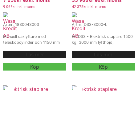
9 063
kr
inkl. moms
42 375
kr
inkl. moms
Artnr: 1830043003
Artnr: DS3-3000-L
Manuell saxlyftare med
EP DS3 - Elektrisk staplare 1500
teleskopcylinder och 1150 mm
kg, 3000 mm lyfthöjd,
gaffellängd. Automatisk
Litiumbatteri. EP DS3 är en
Läs mer
Läs mer
snabblyft ger snabb och
kompakt och kraftfull elektrisk
ergonomisk hantering av gods
staplare med 1500 kg kapacitet
upp till 1500 kg. Perfekt för lager,
och 3000 mm lyfthöjd.
Köp
Köp
verkstad och industri.
Vi erbjuder
Uppgraderad med snabbladdat
även
litiumbatteri för längre drift och
hyra och
kortare laddcykler, perfekt för
leasing
, kontakta våra säljare för
lager och industriella miljöer.
Vi
mer information.
erbjuder även
hyra och
leasing
, kontakta våra säljare för
mer information.