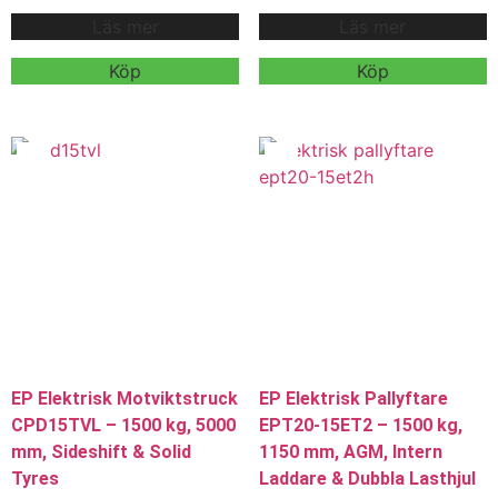
mm gafflar, AGM 72Ah / 24V
mm gafflar, AGM 72Ah / 24V
Läs mer
Läs mer
batteri och intern 10A / 24V
batteri och intern 10A / 24V
laddare för effektiv och
laddare för effektiv och
driftsäker pallhantering inom
driftsäker pallhantering inom
Köp
Köp
lager, logistik och butik. Modellen
lager, logistik och industri.
är anpassad för daglig
Modellen är utrustad med dubbla
materialhantering och
lasthjul och bred gaffelbredd för
interntransporter i olika
stabil hantering av olika palltyper
arbetsmiljöer.
och gods.
Kontakta oss för offert,
Kontakta oss för offert,
leveranstid och mer information.
leveranstid och mer information.
Vi erbjuder även hyra och
Vi erbjuder även hyra och
leasing.
leasing.
EP Elektrisk Motviktstruck
EP Elektrisk Pallyftare
CPD15TVL – 1500 kg, 5000
EPT20-15ET2 – 1500 kg,
mm, Sideshift & Solid
1150 mm, AGM, Intern
Tyres
Laddare & Dubbla Lasthjul