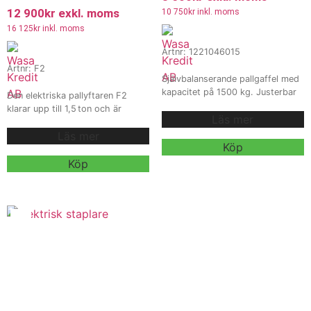
12 900
kr
exkl. moms
10 750
kr
inkl. moms
16 125
kr
inkl. moms
Artnr: 1221046015
Artnr: F2
Självbalanserande pallgaffel med
kapacitet på 1500 kg. Justerbar
Den elektriska pallyftaren F2
stativhöjd och gaffelbredd för
klarar upp till 1,5 ton och är
Läs mer
flexibel pallhantering med kran,
utrustad med 24V/20Ah Li-ion-
travers eller telfer.
Läs mer
batteri för flexibel och smidig
Köp
laddning. Dess kompakta och
eleganta chassi gör den enkel att
Köp
manövrera på butiksgolv, i
stormarknader och trånga
lagerutrymmen.
Vi erbjuder även
hyra och
leasing
, kontakta våra säljare för
mer information.