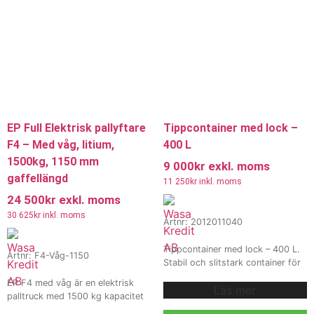
EP Full Elektrisk pallyftare
Tippcontainer med lock –
F4 – Med våg, litium,
400 L
1500kg, 1150 mm
9 000
kr
exkl. moms
gaffellängd
11 250
kr
inkl. moms
24 500
kr
exkl. moms
30 625
kr
inkl. moms
Artnr: 2012011040
Tippcontainer med lock – 400 L.
Artnr: F4-Våg-1150
Stabil och slitstark container för
källsortering, avfall och
EP F4 med våg är en elektrisk
Läs mer
materialhantering. Pulverlackerad
palltruck med 1500 kg kapacitet
blå (RAL 5019) som standard,
och 1150 mm gaffellängd,