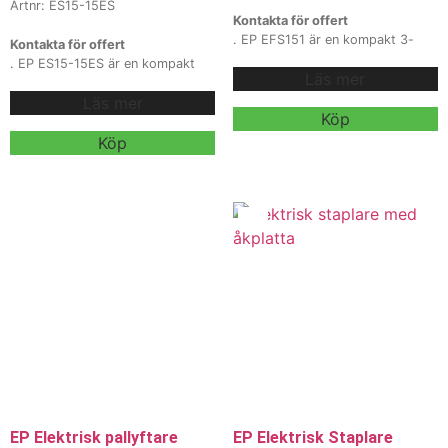
Artnr: ES15-15ES
Kontakta för offert
. EP EFS151 är en kompakt 3-
Kontakta för offert
hjulig elektrisk motviktstruck
. EP ES15-15ES är en kompakt
Läs mer
(gaffeltruck) med litium- eller
elektrisk ledstaplare / truck med
blybatteri, 1500 kg lyftkapacitet
Läs mer
1500 kg kapacitet, 24V AGM-
och upp till ca 4500 mm lyfthöjd,
Köp
batteri och upp till ca 4165 mm
utvecklad för smidig
lyfthöjd, utvecklad för effektiv
Köp
materialhantering i trånga
pallhantering i lager, butik och
utrymmen och låga takhöjder.
lätt industri. Med smalt chassi,
Med extremt liten svängradie och
liten svängradie och hög
kompakt design är den optimal
säkerhet är den optimal för
för lager, butiker, källarplan,
truckkörning i trånga utrymmen
hissar och äldre fastigheter.
och daglig stapling.
Finns med flera tillval och
Finns med flera tillval och olika
batterialternativ, kontakta våra
lyfthöjder – kontakta våra säljare
säljare för offert, förfrågan eller
för offert, förfrågan eller en
en skräddarsydd trucklösning. Vi
skräddarsydd trucklösning. Vi
erbjuder även hyra och leasing.
erbjuder även hyra och leasing.
EP Elektrisk pallyftare
EP Elektrisk Staplare