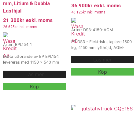
mm, Litium & Dubbla
36 900
kr
exkl. moms
Lasthjul
46 125
kr
inkl. moms
21 300
kr
exkl. moms
26 625
kr
inkl. moms
Artnr: DS3-4150-AGM
EP DS3 - Elektrisk staplare 1500
Artnr: EPL154_1
kg, 4150 mm lyfthöjd, AGM-
batteri. EP DS3 är en kraftfull och
Detta utförande av EP EPL154
Läs mer
smidig elektrisk staplare med
levereras med 1150 x 540 mm
kapacitet på 1500 kg och
gafflar, 24V 30Ah litiumbatteri
lyfthöjd upp till 4150 mm.
Köp
Läs mer
och intern 10A / 24V laddare för
Kompakt, ergonomisk och robust
smidig och effektiv pallhantering
konstruktion gör den idealisk för
inom lager, butik och logistik.
Köp
höga hyllor i lager, butik och
Modellen är utrustad med dubbla
industri.
Vi erbjuder även
lasthjul för stabil och driftsäker
hyra och
daglig användning.
leasing
, kontakta våra säljare för
mer information.
Kontakta oss för offert,
leveranstid och mer information.
Vi erbjuder även hyra och
leasing.