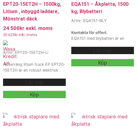
EPT20-15ET2H – 1500kg,
EQA151 – Åkplatta, 1500
Litium , inbyggd laddare,
kg, Blybatteri
Mönstrat däck
Artnr: EQA151-BLY
24 500
kr
exkl. moms
Kontakta för offert.
30 625
kr
inkl. moms
EQA151 med blybatteri är en
kompakt, robust och prisvärd
Läs mer
elektrisk staplare för
Artnr: EPT20-15ET2H-Li
verksamheter som behöver en
pålitlig maskin i smala gångar och
Köp
All terräng litium truck EP EPT20-
vid precisionshantering. Med
15ET2H är en robust elektrisk
stabil mast, ergonomisk
pallyftare med en kapacitet på
plattform och ett driftsäkert 48V
Läs mer
1500 kg, utrustad med ett
blybatteri är den ett utmärkt val
24V/65Ah AGM-batteri och en
för lager och logistikytor där
inbyggd 24V/10A laddare. Den
Köp
enkelhet, tillgänglighet och
har en hög markfrigång och
ekonomi är i fokus.
Vi erbjuder
gummidäck, vilket gör den
även
idealisk för användning på ojämna
hyra och
ytor och i tuffa miljöer som
leasing
, kontakta våra säljare för
byggarbetsplatser och kalla
mer information.
lager. Med en vändradie på 1505
mm och en lyfthöjd på 115 mm är