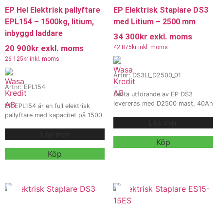
EP Hel Elektrisk pallyftare
EP Elektrisk Staplare DS3
EPL154 – 1500kg, litium,
med Litium – 2500 mm
inbyggd laddare
34 300
kr
exkl. moms
20 900
kr
exkl. moms
42 875
kr
inkl. moms
26 125
kr
inkl. moms
Artnr: DS3LI_D2500_01
Artnr: EPL154
Detta utförande av EP DS3
levereras med D2500 mast, 40Ah
EP EPL154 är en full elektrisk
/ 24V litiumbatteri och intern 15A
pallyftare med kapacitet på 1500
Läs mer
/ 24V laddare för effektiv
kg, utrustad med plug-in & out
stapling och materialhantering.
Läs mer
Li-ion-batteri, integrerad laddare,
Modellen är utrustad med 1150
Köp
elektronisk viktfunktion, flytande
mm gafflar, 570 mm gaffelbredd
styrrullar och kompakt design.
Köp
och färgutförande RAL6037
Perfekt lösning för lager och
(Pure Green) för smidig och
logistik där man söker både
driftsäker daglig användning.
mobilitet och effektivitet.
Vi
erbjuder även
Kontakta oss för offert,
hyra och
leveranstid och mer information.
leasing
, kontakta våra säljare för
Vi erbjuder även hyra och
mer information.