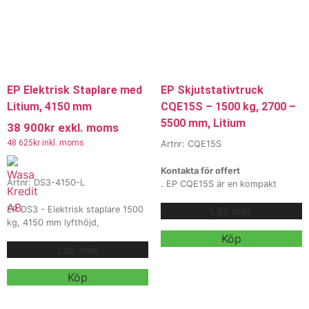
EP Elektrisk Staplare med
EP Skjutstativtruck
Litium, 4150 mm
CQE15S – 1500 kg, 2700 –
5500 mm, Litium
38 900
kr
exkl. moms
48 625
kr
inkl. moms
Artnr: CQE15S
Kontakta för offert
Artnr: DS3-4150-L
. EP CQE15S är en kompakt
elektrisk skjutstativtruck / reach
EP DS3 - Elektrisk staplare 1500
Läs mer
truck med saxgafflar, 1500 kg
kg, 4150 mm lyfthöjd,
kapacitet, 24V batteri (bly eller
Litiumbatteri. EP DS3 är en
litium) och upp till ca 5500 mm
Köp
Läs mer
kraftfull och kompakt elektrisk
lyfthöjd, utvecklad för effektiv
staplare med 1500 kg kapacitet
truckkörning i höglager och
och 3900 mm lyfthöjd.
Köp
smala gångar. Med
Uppgraderad med snabbladdat
saxarmssystem klarar denna
litiumbatteri för längre drift och
truck djupstapling där vanliga