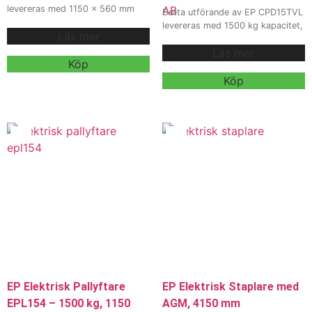
levereras med 1150 x 560 mm
Detta utförande av EP CPD15TVL
gafflar, AGM 24V 65Ah batteri
levereras med 1500 kg kapacitet,
Läs mer
och intern 10A / 24V laddare för
D4000 mast, intern
smidig och effektiv pallhantering
Läs mer
sidoförskjutning och 80V 150Ah
inom lager, butik och logistik.
Köp
litiumbatteri för effektiv
Modellen är utrustad med castor
truckkörning och
Köp
wheels för stabil och säker
materialhantering inom lager,
hantering vid daglig drift.
industri och logistik. Modellen är
utrustad med solid tyres samt
Kontakta oss för offert,
OPS, fjädrande stol, blått bakljus
leveranstid och mer information.
och telematik för smidig och
Vi erbjuder även hyra och
säker daglig drift.
leasing.
Kontakta oss för offert,
leveranstid och mer information.
Vi erbjuder även hyra och
leasing.
EP Elektrisk Pallyftare
EP Elektrisk Staplare med
EPL154 – 1500 kg, 1150
AGM, 4150 mm