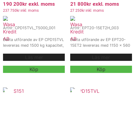
190 200
kr
exkl. moms
21 800
kr
exkl. moms
237 750
kr
inkl. moms
27 250
kr
inkl. moms
Artnr: CPD15TVL_T5000_001
Artnr: EPT20-15ET2H_003
Detta utförande av EP CPD15TVL
Detta utförande av EP EPT20-
levereras med 1500 kg kapacitet,
15ET2 levereras med 1150 x 560
T5000 mast, intern
mm gafflar, AGM 72Ah / 24V
Läs mer
Läs mer
sidoförskjutning och 80V 150Ah
batteri och intern 10A / 24V
batteri för effektiv truckkörning
laddare för effektiv och
och materialhantering. Modellen
driftsäker pallhantering inom
Köp
Köp
är utrustad med solid tyres samt
lager, butik och logistik. Modellen
OPS, fjädrande stol, blått bakljus
är utrustad med dubbla lasthjul
och telematik för smidig och
för stabil och smidig daglig
säker daglig drift.
användning.
Kontakta oss för offert,
Kontakta oss för offert,
leveranstid och mer information.
leveranstid och mer information.
Vi erbjuder även hyra och
Vi erbjuder även hyra och
leasing.
leasing.