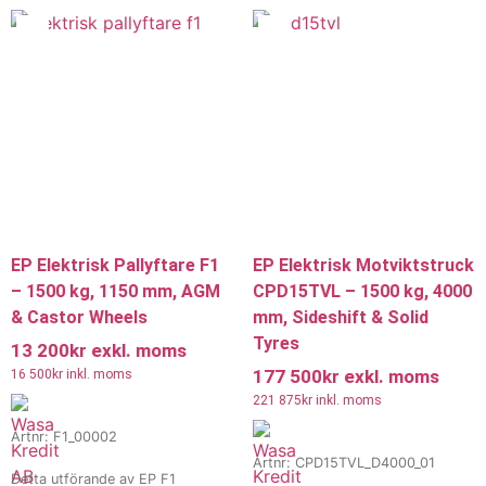
utrustad med solid tyres samt
Kontakta oss för offert,
OPS, fjädrande stol, blått bakljus
leveranstid och mer information.
och telematik för smidig och
Vi erbjuder även hyra och
säker daglig drift.
leasing.
Kontakta oss för offert,
leveranstid och mer information.
Vi erbjuder även hyra och
leasing.
EP Elektrisk Pallyftare F1
EP Elektrisk Motviktstruck
– 1500 kg, 1150 mm, AGM
CPD15TVL – 1500 kg, 4000
& Castor Wheels
mm, Sideshift & Solid
Tyres
13 200
kr
exkl. moms
177 500
kr
exkl. moms
16 500
kr
inkl. moms
221 875
kr
inkl. moms
Artnr: F1_00002
Artnr: CPD15TVL_D4000_01
Detta utförande av EP F1