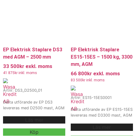
leasing.
EP Elektrisk Staplare DS3
EP Elektrisk Staplare
med AGM – 2500 mm
ES15-15ES – 1500 kg, 3300
mm, AGM
33 500
kr
exkl. moms
66 800
kr
exkl. moms
41 875
kr
inkl. moms
83 500
kr
inkl. moms
Artnr: DS3_D2500_01
Artnr: ES15-15ES0001
Detta utförande av EP DS3
levereras med D2500 mast, AGM
Detta utförande av EP ES15-15ES
80Ah / 24V batteri och intern
levereras med D3300 mast, AGM
Läs mer
10A / 24V laddare för effektiv
125Ah / 24V batteri och intern
stapling och materialhantering.
Läs mer
15A / 24V laddare för effektiv
Modellen är utrustad med 1150
Köp
stapling och materialhantering.