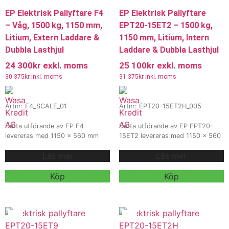
EP Elektrisk Pallyftare F4
EP Elektrisk Pallyftare
– Våg, 1500 kg, 1150 mm,
EPT20-15ET2 – 1500 kg,
Litium, Extern Laddare &
1150 mm, Litium, Intern
Dubbla Lasthjul
Laddare & Dubbla Lasthjul
24 300
kr
exkl. moms
25 100
kr
exkl. moms
30 375
kr
inkl. moms
31 375
kr
inkl. moms
Artnr: F4_SCALE_01
Artnr: EPT20-15ET2H_005
Detta utförande av EP F4
Detta utförande av EP EPT20-
levereras med 1150 x 560 mm
15ET2 levereras med 1150 x 560
gafflar, 24V 20Ah litiumbatteri
mm gafflar, 40Ah / 24V
Läs mer
Läs mer
och extern 5A / 24V laddare för
litiumbatteri och intern 15A / 24V
flexibel och effektiv pallhantering
laddare för effektiv och flexibel
inom lager, logistik och industri.
pallhantering inom lager, logistik
Köp
Köp
Modellen är utrustad med Ravas
och industri. Modellen är utrustad
1100 vågsystem samt dubbla
med dubbla lasthjul för stabil och
lasthjul för smidig hantering och
smidig daglig användning.
vägning av gods direkt vid
Kontakta oss för offert,
materialförflyttning.