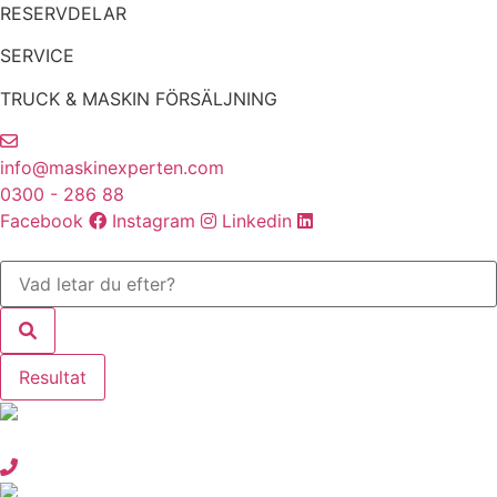
Hoppa
RESERVDELAR
till
SERVICE
innehåll
TRUCK & MASKIN FÖRSÄLJNING
info@maskinexperten.com
0300 - 286 88
Facebook
Instagram
Linkedin
Search
...
Resultat