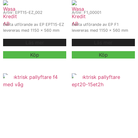
Artnr: EPT15-EZ_002
Artnr: F1_00001
Detta utförande av EP EPT15-EZ
Detta utförande av EP F1
levereras med 1150 x 560 mm
levereras med 1150 x 560 mm
gafflar, 24V 20Ah litiumbatteri
gafflar, AGM 65Ah / 24V batteri
Läs mer
Läs mer
och extern 5A / 24V laddare för
och intern 10A / 24V laddare för
smidig och flexibel pallhantering
smidig och effektiv pallhantering
inom lager, butik och logistik.
inom lager, butik och logistik.
Köp
Köp
Modellen är utrustad med castor
Modellen är utrustad med dubbla
wheels för stabil och säker drift
lasthjul för stabil och driftsäker
vid daglig användning.
daglig användning.
Kontakta oss för offert,
Kontakta oss för offert,
leveranstid och mer information.
leveranstid och mer information.
Vi erbjuder även hyra och
Vi erbjuder även hyra och
leasing.
leasing.