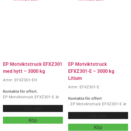
effektivitet i daglig
företag som vill ha en driftsäker
materialhantering.
Vi erbjuder
och ergonomisk staplingslösning.
även
Vi erbjuder även
hyra och
hyra och
leasing
, kontakta våra säljare för
leasing
, kontakta våra säljare för
mer information.
mer information.
EP Motviktstruck EFXZ301
EP Motviktstruck
med hytt – 3000 kg
EFXZ301-E – 3000 kg
Litium
Artnr: EFXZ301-EH
Artnr: EFXZ301-E
Kontakta för offert.
EP Motviktstruck EFXZ301-E är
Kontakta för offert
en kraftfull och hållbar 4-hjulig
. EP Motviktstruck EFXZ301-E är
Läs mer
Li-iontruck med 3 000 kg
en kraftfull och hållbar 4-hjulig
lyftkapacitet och lyfthöjd upp till
Läs mer
Li-iontruck med 3 000 kg
6 000 mm. Den kombinerar ett
Köp
lyftkapacitet och lyfthöjd upp till
återtillverkat IC-chassi med ett
6 000 mm. Den kombinerar ett
Köp
modernt 80V litiumjonbatteri för