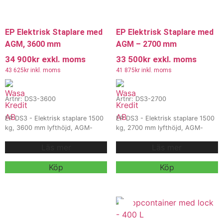
EP Elektrisk Staplare med
EP Elektrisk Staplare med
AGM, 3600 mm
AGM – 2700 mm
34 900
kr
exkl. moms
33 500
kr
exkl. moms
43 625
kr
inkl. moms
41 875
kr
inkl. moms
Artnr: DS3-3600
Artnr: DS3-2700
EP DS3 - Elektrisk staplare 1500
EP DS3 - Elektrisk staplare 1500
kg, 3600 mm lyfthöjd, AGM-
kg, 2700 mm lyfthöjd, AGM-
batteri. Kraftfull och smidig
batteri. Kompakt och kraftfull
Läs mer
Läs mer
staplare för höga hyllor i lager
staplare med inbyggd laddare,
och industri. Klarar lyft upp till
idealisk för lager och logistik där
3600 mm och 1500 kg. Utrustad
höga hyllor och trånga utrymmen
Köp
Köp
med standard AGM-batteri eller
kräver precision och effektivitet.
tillval litiumjon för längre drift och
Vi erbjuder även
snabb laddning.
Vi erbjuder även
hyra och
hyra och
leasing
, kontakta våra säljare för
leasing
, kontakta våra säljare för
mer information.
mer information.