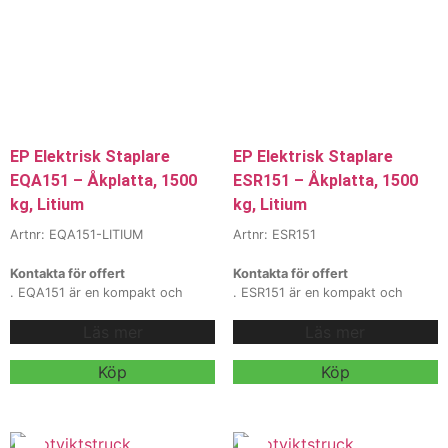
den både smidig och kraftfull.
Vi
erbjuder även
hyra och
leasing
, kontakta våra säljare för
mer information.
EP Elektrisk Staplare
EP Elektrisk Staplare
EQA151 – Åkplatta, 1500
ESR151 – Åkplatta, 1500
kg, Litium
kg, Litium
Artnr: EQA151-LITIUM
Artnr: ESR151
Kontakta för offert
Kontakta för offert
. EQA151 är en kompakt och
. ESR151 är en kompakt och
kraftfull elektrisk staplare med
flexibel elektrisk staplare med
Läs mer
Läs mer
1500 kg kapacitet och 48V
1500 kg kapacitet, perfekt för
batteri, perfekt för trånga lager
medeltunga hanteringsmoment i
och tät lagring. Med kombinerat
lager och industri. Med
Köp
Köp
stå-/gåläge, robust
integrerad laddare, fällbar
mastkonstruktion och valbar
åkplattform, hög säkerhet och
litiumteknik erbjuder modellen
smidig manövrering i trånga
hög precision, stabilitet och
gångar är den utvecklad för