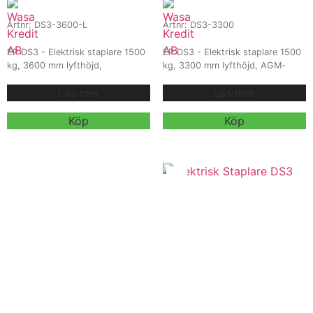
Artnr: DS3-3600-L
Artnr: DS3-3300
EP DS3 - Elektrisk staplare 1500
EP DS3 - Elektrisk staplare 1500
kg, 3600 mm lyfthöjd,
kg, 3300 mm lyfthöjd, AGM-
Litiumbatteri. EP DS3 är en
batteri. Kraftfull och kompakt
Läs mer
Läs mer
kompakt och kraftfull elektrisk
staplare som klarar lyft upp till
staplare med 1500 kg kapacitet
3300 mm och 1500 kg. Utrustad
och 3600 mm lyfthöjd.
med standard AGM-batteri eller
Köp
Köp
Uppgraderad med snabbladdat
tillval litiumjonbatteri för längre
litiumbatteri för längre drift och
drift och snabb laddning.
Vi
kortare laddcykler, perfekt för
erbjuder även
lager och industriella miljöer.
Vi
hyra och
erbjuder även
leasing
, kontakta våra säljare för
hyra och
mer information.
leasing
, kontakta våra säljare för
mer information.