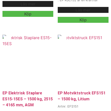
. EP RSC152 är en kraftfull
Läs mer
1500 kg kapacitet, 24V
elektrisk motviktstruck /
litiumbatteri och 115 mm lyfthöjd,
Läs mer
ledstaplare med 1500 kg
utvecklad för smidig
Köp
kapacitet, 24V batteri (bly eller
pallhantering i lager, butik och
litium) och upp till ca 5000 mm
Köp
logistik. Med låg egenvikt, liten
lyfthöjd, utvecklad för flexibel
svängradie och enkel
och tung pallhantering i lager,
manövrering är den optimal för
industri och logistik. Med
truckkörning i trånga utrymmen
motviktsdesign klarar denna
och daglig godsförflyttning.
truck slutna pallar, burar och
oregelbundna laster där vanliga
Finns med flera tillval, olika
staplare inte räcker till.
gaffelutföranden och
hjulalternativ – kontakta våra
Finns med flera tillval,
säljare för offert, förfrågan eller
mastalternativ och
en skräddarsydd trucklösning. Vi
batterikonfigurationer – kontakta
erbjuder även hyra och leasing.
våra säljare för offert, förfrågan
eller en skräddarsydd
trucklösning. Vi erbjuder även
hyra och leasing.
EP Elektrisk Staplare
EP Motviktstruck EFS151
ES15-15ES – 1500 kg, 2515
– 1500 kg, Litium
– 4165 mm, AGM
Artnr: EFS151