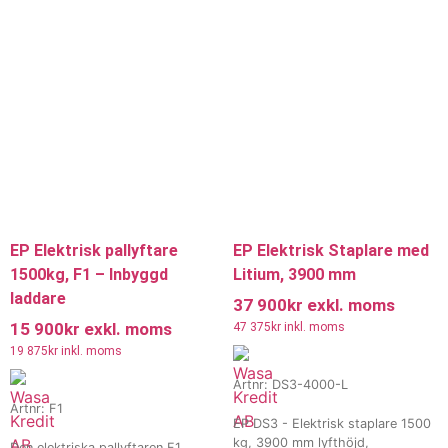
idealisk för användning på ojämna
leasing
, kontakta våra säljare för
ytor och i tuffa miljöer som
mer information.
byggarbetsplatser och kalla
lager. Med en vändradie på 1505
mm och en lyfthöjd på 115 mm är
den både smidig och kraftfull.
Vi
erbjuder även
hyra och
leasing
, kontakta våra säljare för
mer information.
EP Elektrisk pallyftare
EP Elektrisk Staplare med
1500kg, F1 – Inbyggd
Litium, 3900 mm
laddare
37 900
kr
exkl. moms
15 900
kr
exkl. moms
47 375
kr
inkl. moms
19 875
kr
inkl. moms
Artnr: DS3-4000-L
Artnr: F1
EP DS3 - Elektrisk staplare 1500
kg, 3900 mm lyfthöjd,
Den elektriska pallyftaren F1