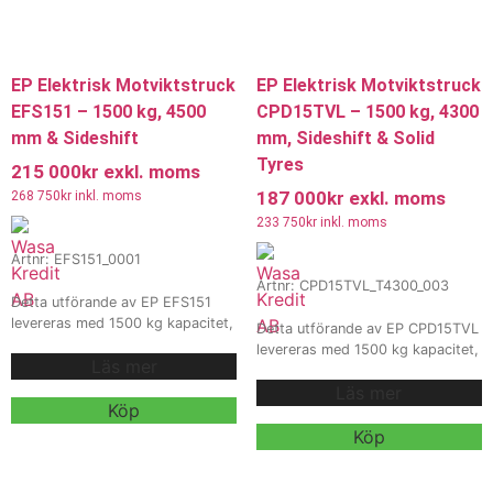
EP Elektrisk Motviktstruck
EP Elektrisk Motviktstruck
EFS151 – 1500 kg, 4500
CPD15TVL – 1500 kg, 4300
mm & Sideshift
mm, Sideshift & Solid
Tyres
215 000
kr
exkl. moms
187 000
kr
exkl. moms
268 750
kr
inkl. moms
233 750
kr
inkl. moms
Artnr: EFS151_0001
Artnr: CPD15TVL_T4300_003
Detta utförande av EP EFS151
levereras med 1500 kg kapacitet,
Detta utförande av EP CPD15TVL
T4500 mast, intern
levereras med 1500 kg kapacitet,
Läs mer
sidoförskjutning och 48V 150Ah
T4300 mast, intern
batteri för effektiv truckkörning
Läs mer
sidoförskjutning och 80V 150Ah
och materialhantering. Modellen
Köp
litiumbatteri för effektiv
är utrustad med solid tyres samt
truckkörning och
Köp
levereras i färgen RAL 5002 –
materialhantering inom lager,
Ultramarine Blue.
industri och logistik. Modellen är